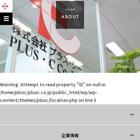
Warning
: Attempt to read property "ID" on null in
/home/plusc/plusc.co.jp/public_html/wp/wp-
content/themes/plusc/localnav.php
on line
5
企業情報