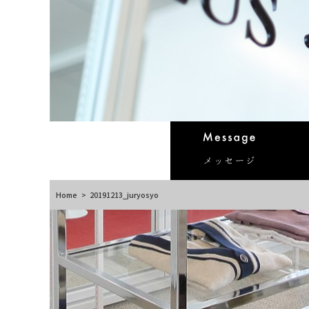
Home
>
20191213_juryosyo